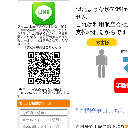
似たような形で旅行
せん。
これは利用航空会社
アイエスLineアカウント開設！留学
に関する疑問、質問などありました
支払われるからです
らどしどしお寄せください！営業時
間内に各都市、各分野の担当カウン
セラーより、お返事をさせていただ
きます！
↓友だち申請はこちらから↓
QRコードが読み込めない場合は
「is.ryugaku」でID検索をお願いしま
す。
お問合せはこちら