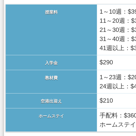
1～10週：$3
授業料
11～20週：$
21～30週：$
31～40週：$
41週以上：$3
$290
入学金
1～23週：$2
教材費
24週以上：$4
$210
空港出迎え
手配料：$36
ホームステイ
ホームステイ代