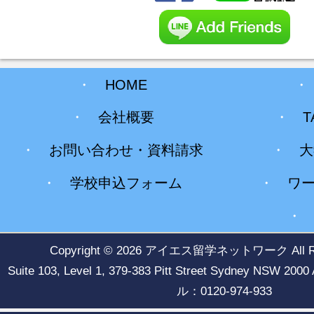
・
HOME
・
会社概要
・
T
・
お問い合わせ・資料請求
・
大
・
学校申込フォーム
・
ワ
Copyright © 2026
アイエス留学ネットワーク
All 
Suite 103, Level 1, 379-383 Pitt Street Sydney NSW
ル：0120-974-933