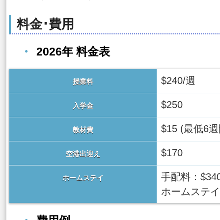
料金･費用
2026年 料金表
$240/週
授業料
$250
入学金
$15 (最低6
教材費
$170
空港出迎え
手配料：$34
ホームステイ
ホームステイ代